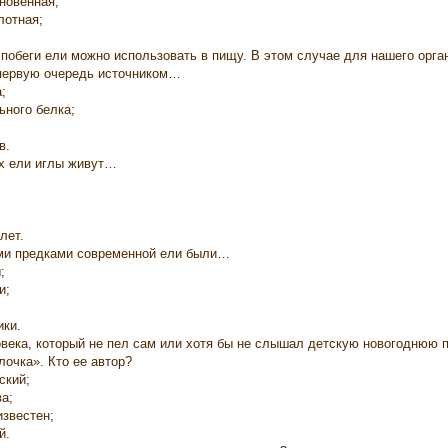
новенная;
лотная;
побеги ели можно использовать в пищу. В этом случае для нашего орга
первую очередь источником…
;
ьного белка;
в.
ях ели иглы живут…
лет.
ми предками современной ели были…
;
и;
ики.
овека, который не пел сам или хотя бы не слышал детскую новогоднюю 
лочка». Кто ее автор?
ский;
а;
известен;
й.