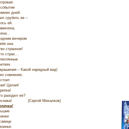
тровая.
 событие
имних дней:
ил срубить ее –
ось ей.
амечена,
жена…
оздним вечером
ебя она.
тво странное!
-то страх…
теклянные
ветвях.
крашения – Какой нарядный вид!
без сомнения,
стоит.
ая! Целая!
репка!
то разодел ее?
лесника! (Сергей Михалков)
елочка!
льшие
жинки
савице
воинки.