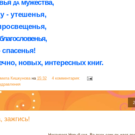
вья
да
мужества,
у - утешенья,
 просвещенья,
 благословенья,
 спасенья!
нечно, новых, интересных книг.
мила Кишкунова
на
15:32
4 комментария:
здравления
2
, зажгись!
Наступает Новый год. Во всех семьях идет под