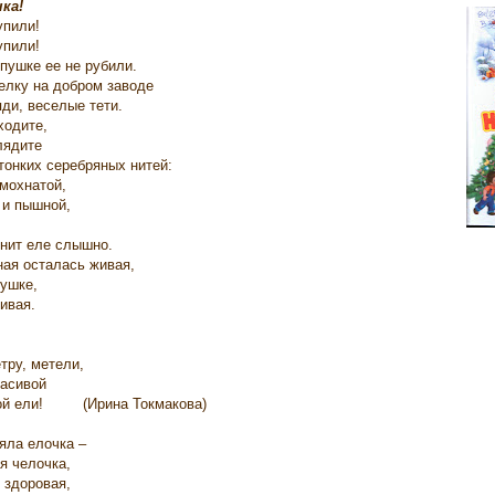
ка!
упили!
упили!
пушке ее не рубили.
елку на добром заводе
ди, веселые тети.
ходите,
лядите
тонких серебряных нитей:
 мохнатой,
и пышной,
енит еле слышно.
ная осталась живая,
пушке,
ивая.
тру, метели,
расивой
ой ели! (Ирина Токмакова)
яла елочка –
я челочка,
 здоровая,