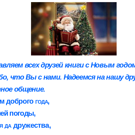
авляем всех друзей книги с Новым годо
бо, что Вы с нами. Надеемся на нашу др
ное общение.
м доброго
года,
ей погоды,
я да
дружества,