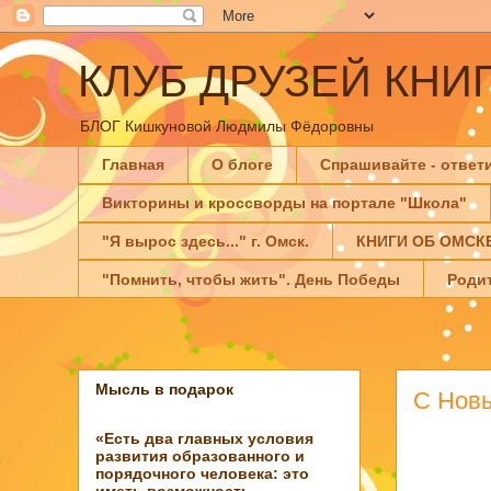
КЛУБ ДРУЗЕЙ КНИ
БЛОГ Кишкуновой Людмилы Фёдоровны
Главная
О блоге
Спрашивайте - ответ
Викторины и кроссворды на портале "Школа"
"Я вырос здесь..." г. Омск.
КНИГИ ОБ ОМСК
"Помнить, чтобы жить". День Победы
Роди
Мысль в подарок
С Новы
«Есть два главных условия
развития образованного и
порядочного человека: это
иметь возможность