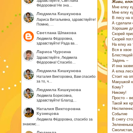
Здравствуйте, Светлана
Живи, елоч
Фёдоровна! Не зна…
Мне елку к
Мне елку к
Людмила Кишкунова
В лесу на о
Лариса Витальевна, здравствуйте!
А сделали 
Помню, …
Хорошие дя
Светлана Шпакова
Скорей при
Людмила Фёдоровна,
Скорей пог
здравствуйте! Рада ва…
На елку из 
Вся в хвое
Лариса Чурсина
Блестящей 
Здравствуйте, Людмила
Задень –
Фёдоровна! Спасибо…
И она зазв
Людмила Кишкунова
А елка лес
Стоит на о
Наталия Викторовна, Вам спасибо
за то, ч…
Макушкой к
Кому?
Людмила Кишкунова
Никому!
Людмила Борисовна,
Просто – ве
здравствуйте! Благод…
Такой же к
Неспиленн
Наталия Викторовна
Кузнецова
Событие
В снегу сто
Людмила Фёдоровна, спасибо за
знакомс…
Зелененька
Смолистая,
Людмила