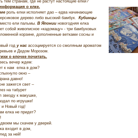
ть тем странам, где не растут настоящие елки?
 информация о елке.
ме
роль елки исполняет дао – едва начинающие
персиковое дерево либо высокий бамбук.
Кубинцы
место ели пальмы.
В Японии
новогодняя елка
ет собой живописное «кадомацу» - три бамбуковых
оломенной корзине, дополненные ветками сосны и
овый год
у нас
ассоциируется со смоляным ароматом
ревьев и Дедом Морозом.
ихи о елочке почитать.
весь вечер ждем:
ет к нам елка в дом?
спыхнуло окно –
брана давно!
не зажегся свет –
лез на табурет
л звезду к макушке,
аздал по игрушке!
 и Новый год!
ам елка не придет?
!
вдвоем мы скачем у дверей.
ка входит в дом,
лед за ней!