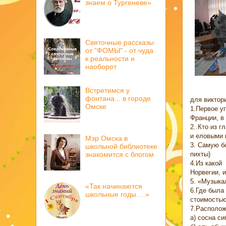
знаем о Тургеневе»
Святочные рассказы
от "ФОМЫ" - от чуда
к реальности и
наоборот
Встретимся у
фонтана... в городе
для виктор
Омске
1.Первое у
Франции, в 
2..Кто из г
и еловыми 
Мэр Омска в
3. Самую б
школьной библиотеке
пихты)
знакомится с блогом
4.Из какой
Норвегии, и
5. «Музыка
«Так начинаются
6.Где была
школьные годы….»
стоимостью
7.Располож
а) сосна си