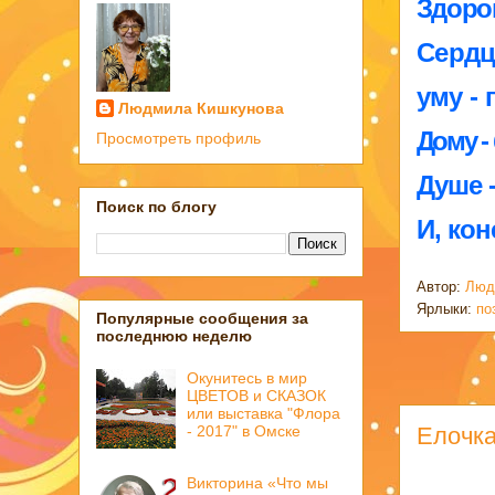
Здоро
Сердц
уму -
Людмила Кишкунова
Дому -
Просмотреть профиль
Душе -
Поиск по блогу
И, ко
Автор:
Люд
Ярлыки:
по
Популярные сообщения за
последнюю неделю
Окунитесь в мир
ЦВЕТОВ и СКАЗОК
или выставка "Флора
Елочка
- 2017" в Омске
Викторина «Что мы