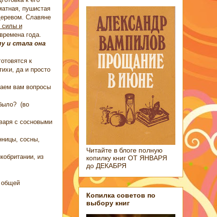
матная, пушистая
деревом. Славяне
 силы и
времена года.
у и стала она
отовятся к
ихи, да и просто
аем вам вопросы
 было? (во
нваря с сосновыми
ницы, сосны,
Читайте в блоге полную
кобритании, из
копилку книг ОТ ЯНВАРЯ
до ДЕКАБРЯ
и общей
Копилка советов по
выбору книг