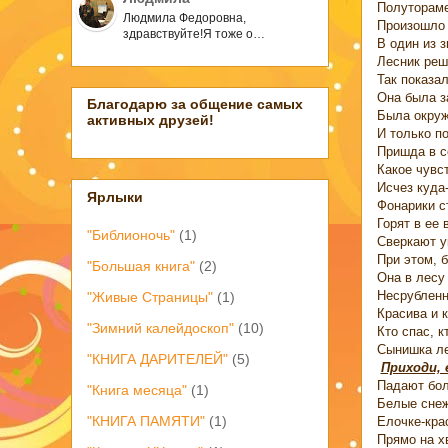
Полутораме
Людмила Федоровна,
Произошло
здравствуйте!Я тоже о…
В один из з
Лесник реш
Так показал
Она была з
Благодарю за общение самых
Была окру
активных друзей!
И только п
Пришда в с
Какое чувс
Исчез куда
Ярлыки
Фонарики с
Горят в ее 
"Библионочь"
(1)
Сверкают у
При этом, 
"Большая книга"
(2)
Она в лесу 
Несрубленн
"Живые Страницы"
(1)
Красива и к
"Зимний калейдоскоп"
(10)
Кто спас, к
Сынишка 
"КНИГА ДАРИТЕЛЕЙ"
(5)
Приходи, 
Падают бо
"Книга месяца"
(1)
Белые сне
"КНИГА ПАМЯТИ"
(1)
Елочке-кра
Прямо на х