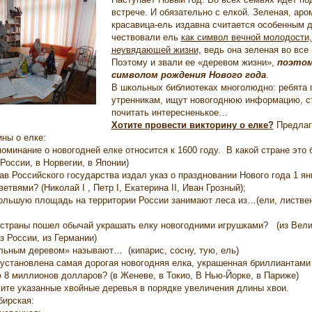
встрече. И обязательно с елкой. Зеленая, аро
красавица-ель издавна считается особенным 
чествовали ель
как символ вечной молодости,
неувядающей жизни,
ведь она зеленая во все 
Поэтому и звали ее «деревом жизни»,
поэтом
символом рождения Нового года
.
В школьных библиотеках многолюдно: ребята г
утренникам, ищут новогоднюю информацию, ст
почитать интересненькое…
Хотите провести викторину о елке?
Предлаг
ины о елке:
поминание о новогодней елке относится к 1600 году. В какой стране это
России, в Норвегии, в Японии)
лав Российского государства издал указ о праздновании Нового года 1 я
ветвями? (Николай
I
, Петр
I
, Екатерина
II
, Иван Грозный);
ольшую площадь на территории России занимают леса из…(ели, листвен
 страны пошел обычай украшать елку новогодними игрушками? (из Вели
з России, из Германии)
льным деревом» называют… (кипарис, сосну, тую, ель)
 установлена самая дорогая новогодняя елка, украшенная бриллиантам
 8 миллионов долларов? (в Женеве, в Токио, В Нью-Йорке, в Париже)
ите указанные хвойные деревья в порядке увеличения длины хвои.
бирская: