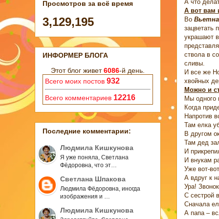
А что дела
Просмотров за всё время
А вот вам
3,129,195
Во
Вьетна
зацветать 
украшают в
представля
ствола в с
ИНФОРМЕР БЛОГА
сливы.
Этот блог живет
6086
-й день.
И все же Н
932
хвойных де
Всего моих постов
Можно и ст
12216
Всего комментариев
Мы одного 
Когда прид
Напротив в
Там елка у
Последние комментарии:
В другом ок
Там дед за
Людмила Кишкунова
И прикрепи
Я уже поняла, Светлана
И внукам р
Фёдоровна, что эт…
Уже вот-вот
А вдруг к н
Светлана Шпакова
Ура! Звонок
Людмила Фёдоровна, иногда
С сестрой 
изображения и …
Сначала ел
Людмила Кишкунова
А папа – вс