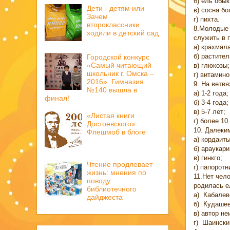
б) ель обык
Дети - детям или
в) сосна бо
Зачем
г) пихта.
второклассники
8.Молодые 
ходили в детский сад
служить в 
а) крахмала
б) растител
Городской конкурс
«Самый читающий
в) глюкозы;
школьник г. Омска –
г) витамино
2016». Гимназия
9. На ветв
№140 вышла в
а) 1-2 года;
финал!
б) 3-4 года;
в) 5-7 лет;
«Листая книги
г) более 10 
Достоевского».
10. Далеки
Флешмоб в блоге
а) кордаиты
б) араукари
в) гинкго;
Чтение продлевает
г) папоротн
жизнь: мнения по
11.Нет чел
поводу
родилась е
библиотечного
а) Кабалев
дайджеста
б) Кудашев
в) автор не
г) Шаински