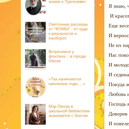
знаем о Тургеневе»
Я знаю, 
И красо
Святочные рассказы
Еще весе
от "ФОМЫ" - от чуда
к реальности и
И вернос
наоборот
Не их на
Встретимся у
Нас поко
фонтана... в городе
Омске
И молодо
И седина
«Так начинаются
школьные годы….»
Покуда ж
Любовь и
Господь 
Мэр Омска в
школьной библиотеке
Доверив 
знакомится с блогом
И повеле