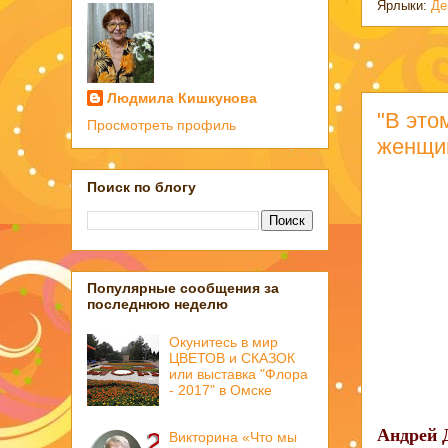
Ярлыки:
Де
Людмила Кишкунова
"В это
Просмотреть профиль
женщи
Поиск по блогу
Популярные сообщения за
последнюю неделю
Окунитесь в мир
ЦВЕТОВ и СКАЗОК
или выставка "Флора
- 2017" в Омске
Андрей 
Викторина «Что мы