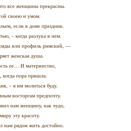
что все женщины прекрасны.
той своею и умом.
льем, если в доме праздник.
тью, – когда разлука в нем.
ряды или профиль римский, —
ряет женская душа.
сть ее… И материнство,
, когда пора пришла.
ив, – я им молиться буду.
ным восторгам предпочту.
явил нам женщину, как чудо,
миру эту красоту.
л нам рядом жить достойно.