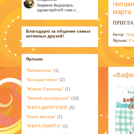
Читающ
Людмила Федоровна,
марта
здравствуйте!Я тоже о…
ПРИГЛА
Благодарю за общение самых
Автор:
Люд
активных друзей!
Ярлыки:
8 
Ярлыки
"Библионочь"
(1)
«Вафе
"Большая книга"
(2)
"Живые Страницы"
(1)
"Зимний калейдоскоп"
(10)
"КНИГА ДАРИТЕЛЕЙ"
(5)
"Книга месяца"
(1)
"КНИГА ПАМЯТИ"
(1)