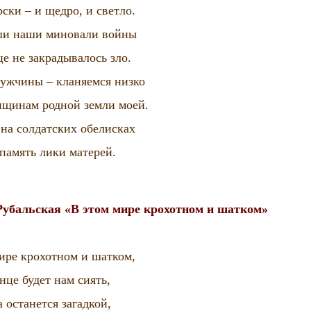
ски – и щедро, и светло.
ши наши миновали войны
це не закрадывалось зло.
ужчины – кланяемся низко
щинам родной земли моей.
на солдатских обелисках
память лики матерей.
Рубальская «В этом мире крохотном и шатком»
ире крохотном и шатком,
нце будет нам сиять,
останется загадкой,