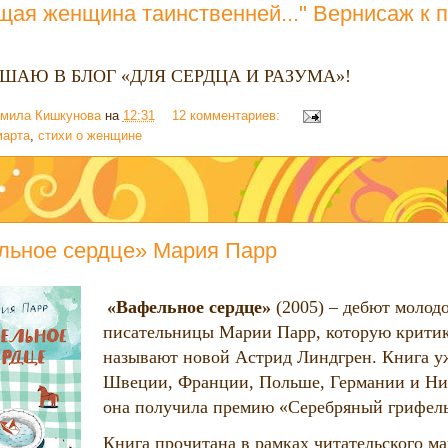
ая женщина таинственней..." Вернисаж к п
ШАЮ В БЛОГ «ДЛЯ СЕРДЦА И РАЗУМА»!
мила Кишкунова
на
12:31
12 комментариев:
марта
,
стихи о женщине
льное сердце» Мария Парр
«Вафельное сердце»
(2005) – дебют молод
писательницы Марии Парр, которую крити
называют новой Астрид Линдгрен. Книга у
Швеции, Франции, Польше, Германии и Нид
она получила премию «Серебряный грифель
Книга прочитана в рамках читательского м