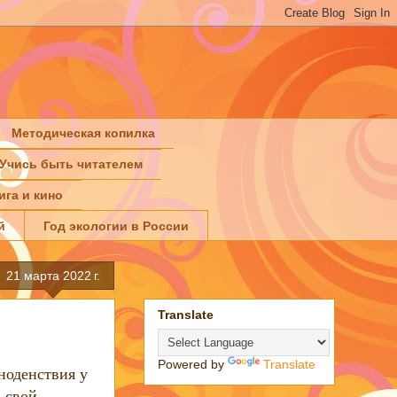
Методическая копилка
Учись быть читателем
ига и кино
й
Год экологии в России
21 марта 2022 г.
Translate
Powered by
Translate
ноденствия у
 свой