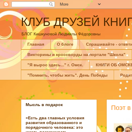
КЛУБ ДРУЗЕЙ КНИ
БЛОГ Кишкуновой Людмилы Фёдоровны
Главная
О блоге
Спрашивайте - ответ
Викторины и кроссворды на портале "Школа"
"Я вырос здесь..." г. Омск.
КНИГИ ОБ ОМСК
"Помнить, чтобы жить". День Победы
Роди
Мысль в подарок
Поэт в
«Есть два главных условия
развития образованного и
порядочного человека: это
иметь возможность