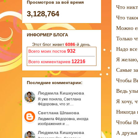
Просмотров за всё время
Что никт
3,128,764
Что тако
Можно ещ
ИНФОРМЕР БЛОГА
Только ч
Этот блог живет
6086
-й день.
Надо все
932
Всего моих постов
Я желаю,
12216
Всего комментариев
Самые за
Чтобы Вы
Последние комментарии:
Ведь улы
Людмила Кишкунова
Я уже поняла, Светлана
Я хочу, 
Фёдоровна, что эт…
Никогда 
Светлана Шпакова
Людмила Фёдоровна, иногда
Чтобы Вы
изображения и …
А друзья
Людмила Кишкунова