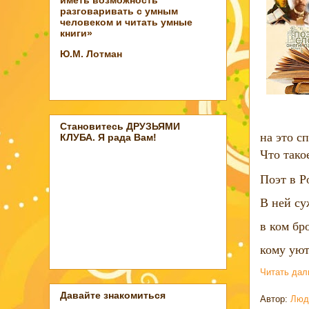
разговаривать с умным
человеком и читать умные
книги»
Ю.М. Лотман
Становитесь ДРУЗЬЯМИ
на это с
КЛУБА. Я рада Вам!
Что тако
Поэт в Р
В ней су
в ком бр
кому уют
Читать дал
Давайте знакомиться
Автор:
Люд