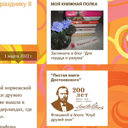
разднику 8
МОЯ КНИЖНАЯ ПОЛКА
Загляните в блог "Для
1 марта 2022 г.
сердца и разума"
"Листая книги
Достоевского"
ой норвежской
ки дружно
же вышла в
ерландах, где
Флешмоб в блоге "Клуб
».
друзей книг"
арафона