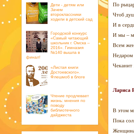
По рыцар
Дети - детям или
Зачем
Чтоб ду
второклассники
ходили в детский сад
И в серд
Городской конкурс
И мы – м
«Самый читающий
школьник г. Омска –
Всем жен
2016». Гимназия
№140 вышла в
Недаром 
финал!
Чеканит 
«Листая книги
Достоевского».
Флешмоб в блоге
Лариса 
Чтение продлевает
жизнь: мнения по
поводу
В этом м
библиотечного
дайджеста
Пока сол
Женщина 