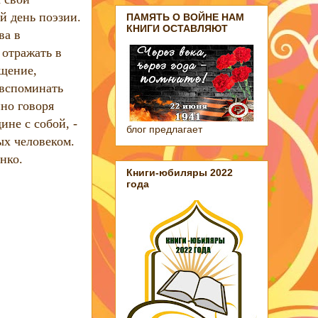
й день поэзии.
ПАМЯТЬ О ВОЙНЕ НАМ
КНИГИ ОСТАВЛЯЮТ
ва в
 отражать в
щение,
 вспоминать
но говоря
ине с собой, -
блог предлагает
ных человеком.
нко.
Книги-юбиляры 2022
года