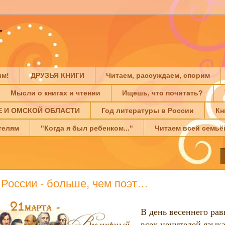
Г
им!
ДРУЗЬЯ КНИГИ
Читаем, рассуждаем, спорим
Мысли о книгах и чтении
Ищешь, что почитать?
Е И ОМСКОЙ ОБЛАСТИ
Год литературы в России
Кн
телям
"Когда я был ребенком..."
Читаем всей семьё
 России - больше, чем поэт…
В день весеннего рав
всех ценителей языка