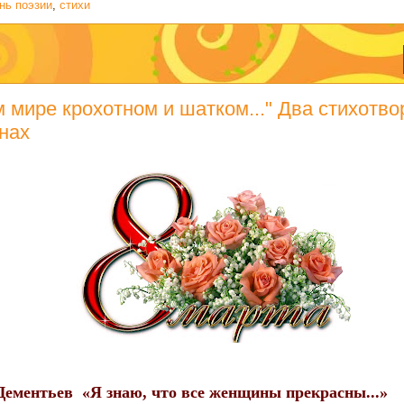
нь поэзии
,
стихи
м мире крохотном и шатком..." Два стихотво
нах
Дементьев «Я знаю, что все женщины прекрасны...»