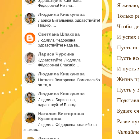
Здравствуйте, Светлана
Я желаю,
Фёдоровна! Не зна…
Людмила Кишкунова
Только р
Лариса Витальевна, здравствуйте!
Чтобы де
Помню, …
Светлана Шпакова
И успех 
Людмила Фёдоровна,
здравствуйте! Рада ва…
Пусть ис
Лариса Чурсина
Пусть вс
Здравствуйте, Людмила
Фёдоровна! Спасибо…
И пусть 
Людмила Кишкунова
Жизнь пр
Наталия Викторовна, Вам спасибо
за то, ч…
Пусть у 
Людмила Кишкунова
Подставл
Людмила Борисовна,
здравствуйте! Благод…
Будьте с
Наталия Викторовна
Кузнецова
Разве ну
Людмила Фёдоровна, спасибо за
знакомс…
Читайте
Людмила