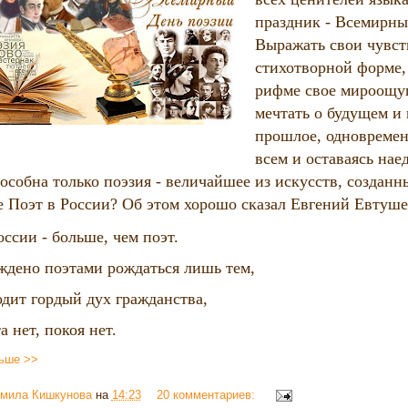
праздник - Всемирны
Выражать свои чувст
стихотворной форме,
рифме свое мироощу
мечтать о будущем и
прошлое, одновремен
всем и оставаясь наед
пособна только поэзия - величайшее из искусств, создан
е Поэт в России? Об этом хорошо сказал Евгений Евтуше
оссии - больше, чем поэт.
ждено поэтами рождаться лишь тем,
одит гордый дух гражданства,
а нет, покоя нет.
ьше >>
мила Кишкунова
на
14:23
20 комментариев: